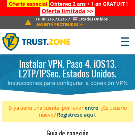
Oferta especial
Obtenez 2 ans + 1 an GRATUIT !
Oferta limitada
>>
Tu IP:
216.73.216.7
·
Estados Unidos
·
¡NO ESTÁ PROTEGIDO!
>>
☰
Instalar VPN. Paso 4. iOS13.
L2TP/IPSec. Estados Unidos.
Instrucciones para configurar la conexión VPN
Si ya tiene una cuenta, por favor
entre
. ¿Es usuario
nuevo?
Regístrese aquí
.
Guía de conexión