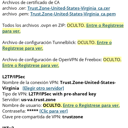
Archivos de certificado de CA
archivo .cer:
Trust.Zone-United-States-Virginia_ca.cer
archivo .pem:
Trust.Zone-United-States-Virginia_ca.pem
Todos los archivos .ovpn en ZIP:
OCULTO.
Entre o Regístrese
para ver.
Archivo de configuración Tunnelblick:
OCULTO.
Entre o
Regístrese para ver.
Archivo de configuración de OpenVPN de Freebox:
OCULTO.
Entre o Regístrese para ver.
L2TP/IPSec
Nombre de la conexión VPN:
Trust.Zone-United-States-
Virginia
[Elegir otro servidor]
Tipo de VPN:
L2TP/IPSec with pre-shared key
Servidor:
us-va.trust.zone
Nombre de usuario:
OCULTO.
Entre o Regístrese para ver.
Contraseña:
*****
[Clic para ver]
Clave pre-compartida de VPN:
trustzone