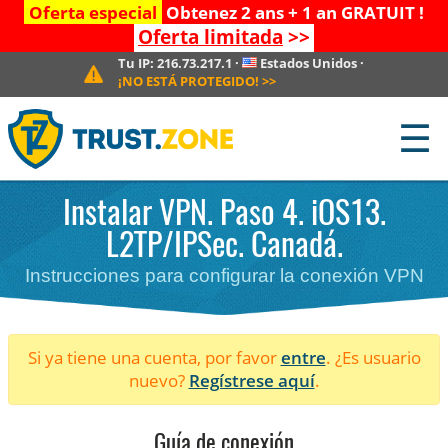
Oferta especial
Obtenez 2 ans + 1 an GRATUIT !
Oferta limitada
>>
Tu IP:
216.73.217.1
·
Estados Unidos
·
¡NO ESTÁ PROTEGIDO!
>>
☰
Instalar VPN. Paso 4. iOS13.
L2TP/IPSec. Canadá.
Instrucciones para configurar la conexión VPN
Si ya tiene una cuenta, por favor
entre
. ¿Es usuario
nuevo?
Regístrese aquí
.
Guía de conexión