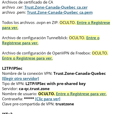
Archivos de certificado de CA
archivo .cer:
Trust.Zone-Canada-Quebec_ca.cer
archivo .pem:
Trust.Zone-Canada-Quebec_ca.pem
Todos los archivos .ovpn en ZIP:
OCULTO.
Entre o Regístrese
para ver.
Archivo de configuración Tunnelblick:
OCULTO.
Entre o
Regístrese para ver.
Archivo de configuración de OpenVPN de Freebox:
OCULTO.
Entre o Regístrese para ver.
L2TP/IPSec
Nombre de la conexión VPN:
Trust.Zone-Canada-Quebec
[Elegir otro servidor]
Tipo de VPN:
L2TP/IPSec with pre-shared key
Servidor:
ca-qc.trust.zone
Nombre de usuario:
OCULTO.
Entre o Regístrese para ver.
Contraseña:
*****
[Clic para ver]
Clave pre-compartida de VPN:
trustzone