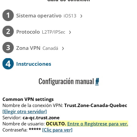
›
1
Sistema operativo
iOS13
›
2
Protocolo
L2TP/IPSec
›
3
Zona VPN
Canadá
4
Instrucciones
Configuración manual
#
Common VPN settings
Nombre de la conexión VPN:
Trust.Zone-Canada-Quebec
[Elegir otro servidor]
Servidor:
ca-qc.trust.zone
Nombre de usuario:
OCULTO.
Entre o Regístrese para ver.
Contraseña:
*****
[Clic para ver]