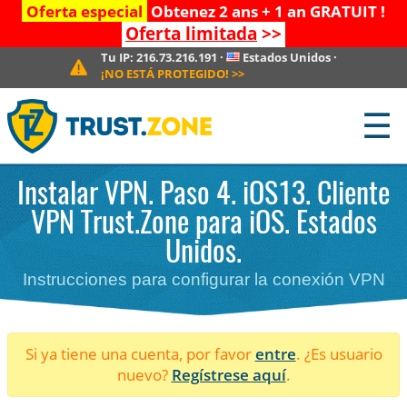
Oferta especial
Obtenez 2 ans + 1 an GRATUIT !
Oferta limitada
>>
Tu IP:
216.73.216.191
·
Estados Unidos
·
¡NO ESTÁ PROTEGIDO!
>>
☰
Instalar VPN. Paso 4. iOS13. Cliente
VPN Trust.Zone para iOS. Estados
Unidos.
Instrucciones para configurar la conexión VPN
Si ya tiene una cuenta, por favor
entre
. ¿Es usuario
nuevo?
Regístrese aquí
.