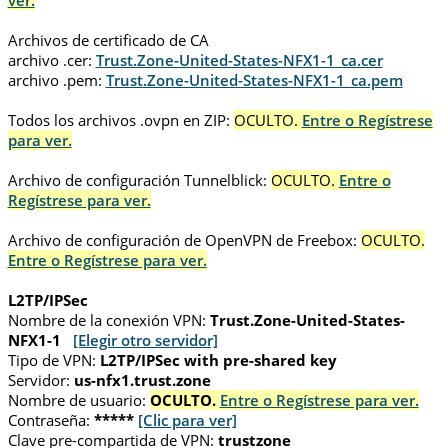
ver.
Archivos de certificado de CA
archivo .cer:
Trust.Zone-United-States-NFX1-1_ca.cer
archivo .pem:
Trust.Zone-United-States-NFX1-1_ca.pem
Todos los archivos .ovpn en ZIP:
OCULTO.
Entre o Regístrese
para ver.
Archivo de configuración Tunnelblick:
OCULTO.
Entre o
Regístrese para ver.
Archivo de configuración de OpenVPN de Freebox:
OCULTO.
Entre o Regístrese para ver.
L2TP/IPSec
Nombre de la conexión VPN:
Trust.Zone-United-States-
NFX1-1
[Elegir otro servidor]
Tipo de VPN:
L2TP/IPSec with pre-shared key
Servidor:
us-nfx1.trust.zone
Nombre de usuario:
OCULTO.
Entre o Regístrese para ver.
Contraseña:
*****
[Clic para ver]
Clave pre-compartida de VPN:
trustzone