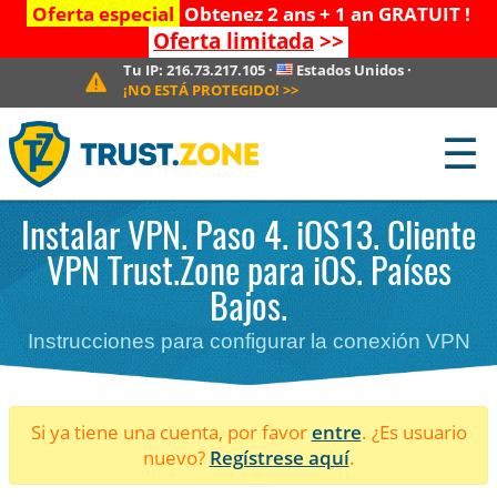
Oferta especial
Obtenez 2 ans + 1 an GRATUIT !
Oferta limitada
>>
Tu IP:
216.73.217.105
·
Estados Unidos
·
¡NO ESTÁ PROTEGIDO!
>>
☰
Instalar VPN. Paso 4. iOS13. Cliente
VPN Trust.Zone para iOS. Países
Bajos.
Instrucciones para configurar la conexión VPN
Si ya tiene una cuenta, por favor
entre
. ¿Es usuario
nuevo?
Regístrese aquí
.