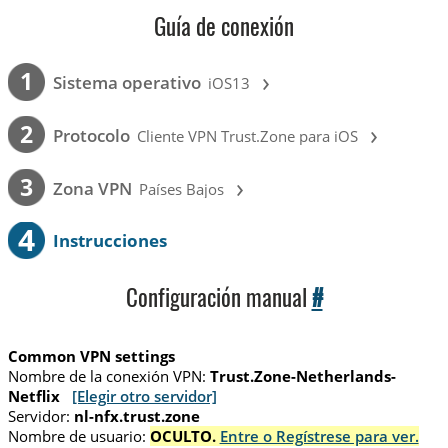
Guía de conexión
›
1
Sistema operativo
iOS13
›
2
Protocolo
Cliente VPN Trust.Zone para iOS
›
3
Zona VPN
Países Bajos
4
Instrucciones
Configuración manual
#
Common VPN settings
Nombre de la conexión VPN:
Trust.Zone-Netherlands-
Netflix
[Elegir otro servidor]
Servidor:
nl-nfx.trust.zone
Nombre de usuario:
OCULTO.
Entre o Regístrese para ver.