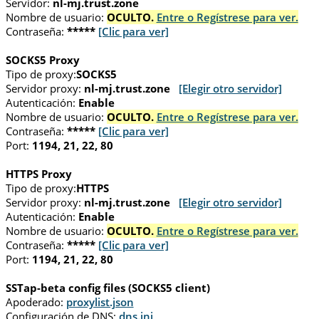
Servidor:
nl-mj.trust.zone
Nombre de usuario:
OCULTO.
Entre o Regístrese para ver.
Contraseña:
*****
[Clic para ver]
SOCKS5 Proxy
Tipo de proxy:
SOCKS5
Servidor proxy:
nl-mj.trust.zone
[Elegir otro servidor]
Autenticación:
Enable
Nombre de usuario:
OCULTO.
Entre o Regístrese para ver.
Contraseña:
*****
[Clic para ver]
Port:
1194, 21, 22, 80
HTTPS Proxy
Tipo de proxy:
HTTPS
Servidor proxy:
nl-mj.trust.zone
[Elegir otro servidor]
Autenticación:
Enable
Nombre de usuario:
OCULTO.
Entre o Regístrese para ver.
Contraseña:
*****
[Clic para ver]
Port:
1194, 21, 22, 80
SSTap-beta config files (SOCKS5 client)
Apoderado:
proxylist.json
Configuración de DNS:
dns.ini