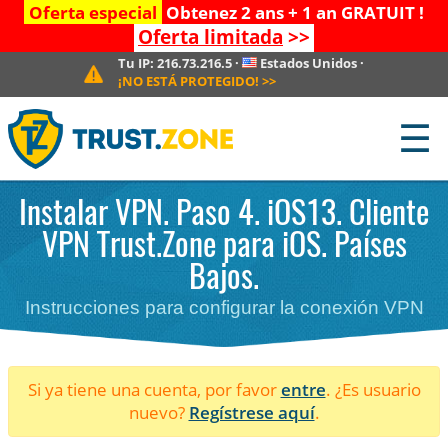
Oferta especial
Obtenez 2 ans + 1 an GRATUIT !
Oferta limitada
>>
Tu IP:
216.73.216.5
·
Estados Unidos
·
¡NO ESTÁ PROTEGIDO!
>>
☰
Instalar VPN. Paso 4. iOS13. Cliente
VPN Trust.Zone para iOS. Países
Bajos.
Instrucciones para configurar la conexión VPN
Si ya tiene una cuenta, por favor
entre
. ¿Es usuario
nuevo?
Regístrese aquí
.