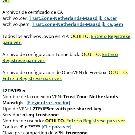
ver.
Archivos de certificado de CA
archivo .cer:
Trust.Zone-Netherlands-Maasdijk_ca.cer
archivo .pem:
Trust.Zone-Netherlands-Maasdijk_ca.pem
Todos los archivos .ovpn en ZIP:
OCULTO.
Entre o Regístrese
para ver.
Archivo de configuración Tunnelblick:
OCULTO.
Entre o
Regístrese para ver.
Archivo de configuración de OpenVPN de Freebox:
OCULTO.
Entre o Regístrese para ver.
L2TP/IPSec
Nombre de la conexión VPN:
Trust.Zone-Netherlands-
Maasdijk
[Elegir otro servidor]
Tipo de VPN:
L2TP/IPSec with pre-shared key
Servidor:
nl-mj.trust.zone
Nombre de usuario:
OCULTO.
Entre o Regístrese para ver.
Contraseña:
*****
[Clic para ver]
Clave pre-compartida de VPN:
trustzone