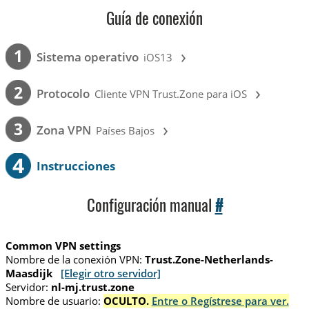
Guía de conexión
›
1
Sistema operativo
iOS13
›
2
Protocolo
Cliente VPN Trust.Zone para iOS
›
3
Zona VPN
Países Bajos
4
Instrucciones
Configuración manual
#
Common VPN settings
Nombre de la conexión VPN:
Trust.Zone-Netherlands-
Maasdijk
[Elegir otro servidor]
Servidor:
nl-mj.trust.zone
Nombre de usuario:
OCULTO.
Entre o Regístrese para ver.