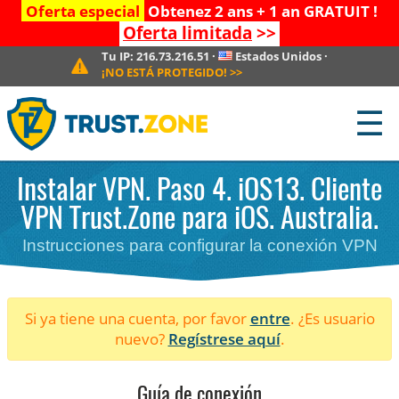
Oferta especial
Obtenez 2 ans + 1 an GRATUIT !
Oferta limitada
>>
Tu IP:
216.73.216.51
·
Estados Unidos
·
¡NO ESTÁ PROTEGIDO!
>>
☰
Instalar VPN. Paso 4. iOS13. Cliente
VPN Trust.Zone para iOS. Australia.
Instrucciones para configurar la conexión VPN
Si ya tiene una cuenta, por favor
entre
. ¿Es usuario
nuevo?
Regístrese aquí
.
Guía de conexión