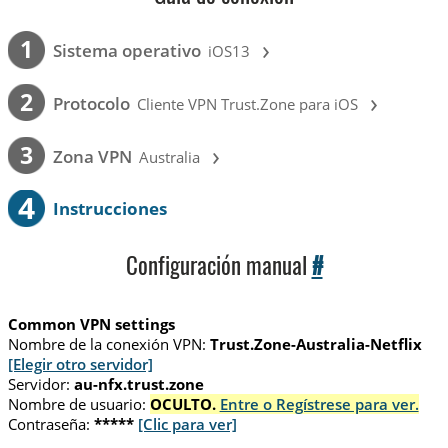
›
1
Sistema operativo
iOS13
›
2
Protocolo
Cliente VPN Trust.Zone para iOS
›
3
Zona VPN
Australia
4
Instrucciones
Configuración manual
#
Common VPN settings
Nombre de la conexión VPN:
Trust.Zone-Australia-Netflix
[Elegir otro servidor]
Servidor:
au-nfx.trust.zone
Nombre de usuario:
OCULTO.
Entre o Regístrese para ver.
Contraseña:
*****
[Clic para ver]