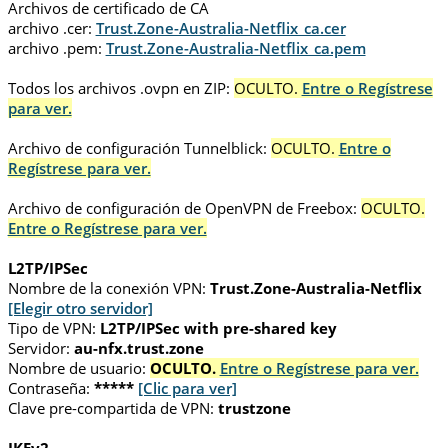
Archivos de certificado de CA
archivo .cer:
Trust.Zone-Australia-Netflix_ca.cer
archivo .pem:
Trust.Zone-Australia-Netflix_ca.pem
Todos los archivos .ovpn en ZIP:
OCULTO.
Entre o Regístrese
para ver.
Archivo de configuración Tunnelblick:
OCULTO.
Entre o
Regístrese para ver.
Archivo de configuración de OpenVPN de Freebox:
OCULTO.
Entre o Regístrese para ver.
L2TP/IPSec
Nombre de la conexión VPN:
Trust.Zone-Australia-Netflix
[Elegir otro servidor]
Tipo de VPN:
L2TP/IPSec with pre-shared key
Servidor:
au-nfx.trust.zone
Nombre de usuario:
OCULTO.
Entre o Regístrese para ver.
Contraseña:
*****
[Clic para ver]
Clave pre-compartida de VPN:
trustzone