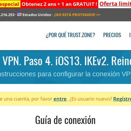
Oferta limi
especial
Obtenez 2 ans + 1 an GRATUIT !
.216.253
·
Estados Unidos
·
¡NO ESTÁ PROTEGIDO!
>>
¿POR QUÉ TRUST.ZONE?
PRECIOS
r VPN. Paso 4. iOS13. IKEv2. Rein
nstrucciones para configurar la conexión V
ne una cuenta, por favor
entre
. ¿Es usuario nuevo?
Regístr
Guía de conexión