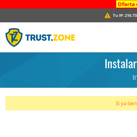
Oferta 
Tu IP:
216.73
Instala
I
Si ya tie