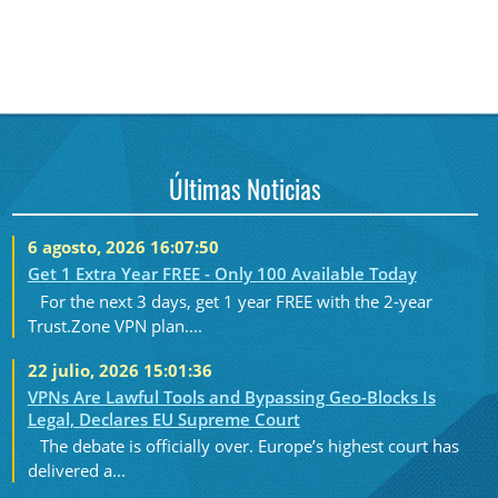
Últimas Noticias
6 agosto, 2026 16:07:50
Get 1 Extra Year FREE - Only 100 Available Today
For the next 3 days, get 1 year FREE with the 2-year
Trust.Zone VPN plan....
22 julio, 2026 15:01:36
VPNs Are Lawful Tools and Bypassing Geo-Blocks Is
Legal, Declares EU Supreme Court
The debate is officially over. Europe’s highest court has
delivered a...