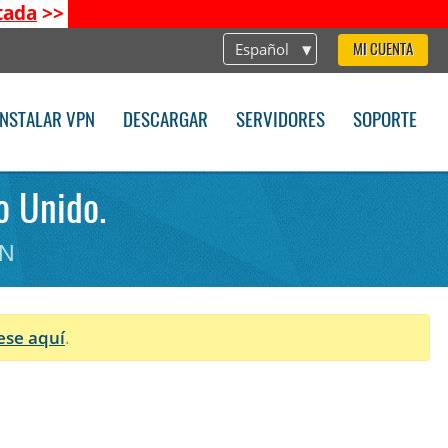
tada
>>
Español
MI CUENTA
INSTALAR VPN
DESCARGAR
SERVIDORES
SOPORTE
o Unido.
PN
ese aquí
.