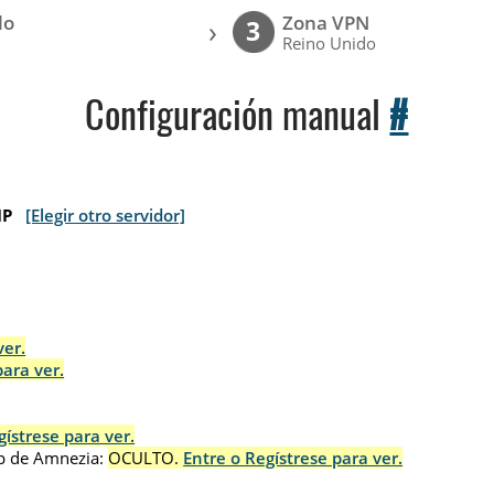
lo
Zona VPN
›
3
Reino Unido
Configuración manual
#
IP
[Elegir otro servidor]
ver.
para ver.
gístrese para ver.
p de Amnezia:
OCULTO.
Entre o Regístrese para ver.