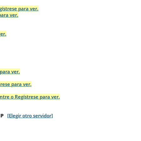
gístrese para ver.
para ver.
er.
para ver.
trese para ver.
ntre o Regístrese para ver.
IP
[Elegir otro servidor]