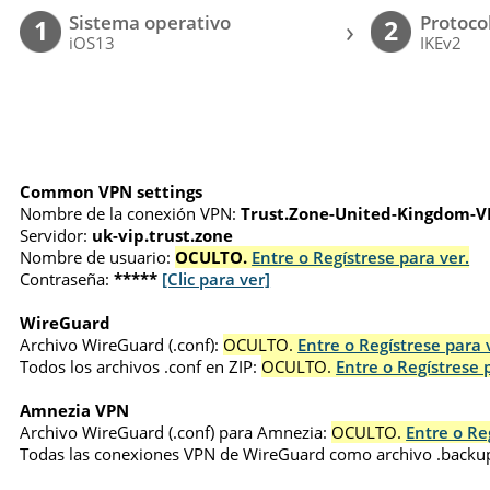
Sistema operativo
Protoco
›
1
2
iOS13
IKEv2
Common VPN settings
Nombre de la conexión VPN:
Trust.Zone-United-Kingdom-V
Servidor:
uk-vip.trust.zone
Nombre de usuario:
OCULTO.
Entre o Regístrese para ver.
Contraseña:
*****
[Clic para ver]
WireGuard
Archivo WireGuard (.conf):
OCULTO.
Entre o Regístrese para 
Todos los archivos .conf en ZIP:
OCULTO.
Entre o Regístrese 
Amnezia VPN
Archivo WireGuard (.conf) para Amnezia:
OCULTO.
Entre o Re
Todas las conexiones VPN de WireGuard como archivo .backu