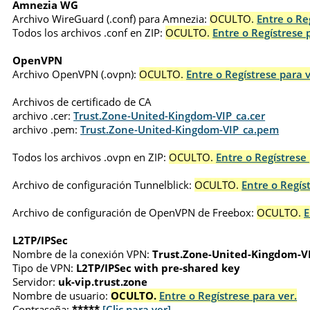
Amnezia WG
Archivo WireGuard (.conf) para Amnezia:
OCULTO.
Entre o Re
Todos los archivos .conf en ZIP:
OCULTO.
Entre o Regístrese 
OpenVPN
Archivo OpenVPN (.ovpn):
OCULTO.
Entre o Regístrese para v
Archivos de certificado de CA
archivo .cer:
Trust.Zone-United-Kingdom-VIP_ca.cer
archivo .pem:
Trust.Zone-United-Kingdom-VIP_ca.pem
Todos los archivos .ovpn en ZIP:
OCULTO.
Entre o Regístrese 
Archivo de configuración Tunnelblick:
OCULTO.
Entre o Regís
Archivo de configuración de OpenVPN de Freebox:
OCULTO.
E
L2TP/IPSec
Nombre de la conexión VPN:
Trust.Zone-United-Kingdom-V
Tipo de VPN:
L2TP/IPSec with pre-shared key
Servidor:
uk-vip.trust.zone
Nombre de usuario:
OCULTO.
Entre o Regístrese para ver.
Contraseña:
*****
[Clic para ver]