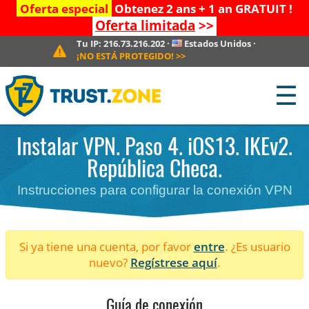
Oferta especial
Obtenez 2 ans + 1 an GRATUIT !
Oferta limitada
>>
Tu IP:
216.73.216.202
·
Estados Unidos
·
¡NO ESTÁ PROTEGIDO!
>>
☰
Instalar VPN. Paso 4. iOS13. IKEv2.
República Checa.
Instrucciones para configurar la conexión VPN
Si ya tiene una cuenta, por favor
entre
. ¿Es usuario
nuevo?
Regístrese aquí
.
Guía de conexión