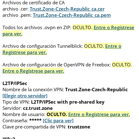
Archivos de certificado de CA
archivo .cer:
Trust.Zone-Czech-Republic_ca.cer
archivo .pem:
Trust.Zone-Czech-Republic_ca.pem
Todos los archivos .ovpn en ZIP:
OCULTO.
Entre o Regístrese
para ver.
Archivo de configuración Tunnelblick:
OCULTO.
Entre o
Regístrese para ver.
Archivo de configuración de OpenVPN de Freebox:
OCULTO.
Entre o Regístrese para ver.
L2TP/IPSec
Nombre de la conexión VPN:
Trust.Zone-Czech-Republic
[Elegir otro servidor]
Tipo de VPN:
L2TP/IPSec with pre-shared key
Servidor:
cz.trust.zone
Nombre de usuario:
OCULTO.
Entre o Regístrese para ver.
Contraseña:
*****
[Clic para ver]
Clave pre-compartida de VPN:
trustzone