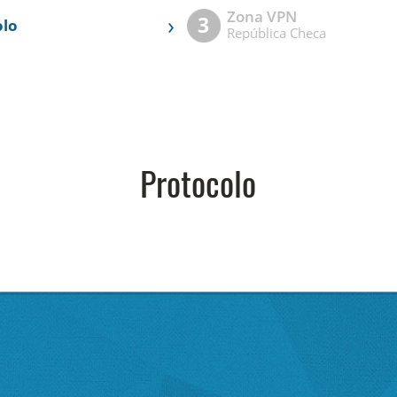
Zona VPN
›
3
olo
República Checa
Protocolo