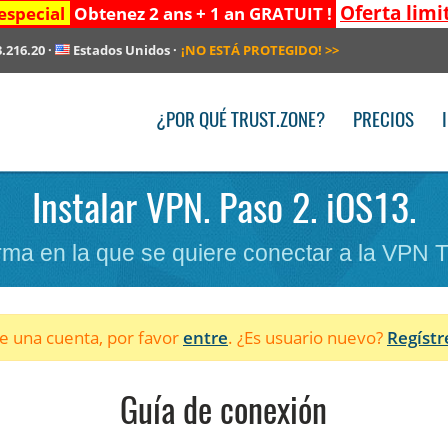
Oferta limi
especial
Obtenez 2 ans + 1 an GRATUIT !
3.216.20
·
Estados Unidos
·
¡NO ESTÁ PROTEGIDO!
>>
¿POR QUÉ TRUST.ZONE?
PRECIOS
Instalar VPN. Paso 2. iOS13.
forma en la que se quiere conectar a la VPN 
ne una cuenta, por favor
entre
. ¿Es usuario nuevo?
Regístr
Guía de conexión