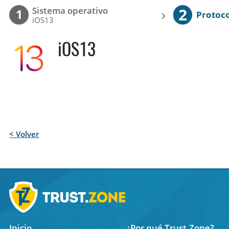
2
Sistema operativo
›
1
Protoc
iOS13
iOS13
< Volver
Inicio
¿Por qué Trust.Zone?