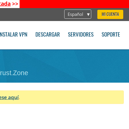
tada
>>
Español
MI CUENTA
INSTALAR VPN
DESCARGAR
SERVIDORES
SOPORTE
Trust.Zone
ese aquí
.