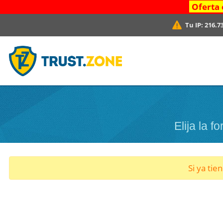
Oferta 
Tu IP:
216.7
Elija la 
Si ya tie