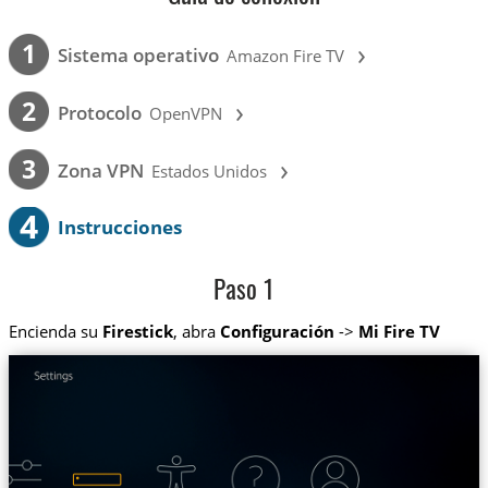
›
1
Sistema operativo
Amazon Fire TV
›
2
Protocolo
OpenVPN
›
3
Zona VPN
Estados Unidos
4
Instrucciones
Paso 1
Encienda su
Firestick
, abra
Configuración
->
Mi Fire TV