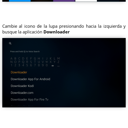
Cambie al icono de la lupa presionando hacia la izquierda y
busque la aplicación
Downloader