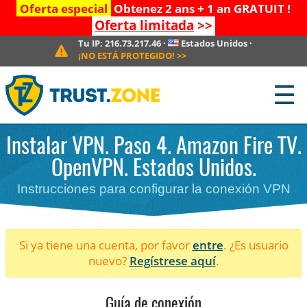
Oferta especial
Obtenez 2 ans + 1 an GRATUIT !
Oferta limitada
>>
Tu IP:
216.73.217.46
·
Estados Unidos
·
¡NO ESTÁ PROTEGIDO!
>>
☰
Instalar VPN. Paso 4. Amazon Fire TV.
OpenVPN. Estados Unidos.
Instrucciones para configurar la conexión VPN
Si ya tiene una cuenta, por favor
entre
. ¿Es usuario
nuevo?
Regístrese aquí
.
Guía de conexión