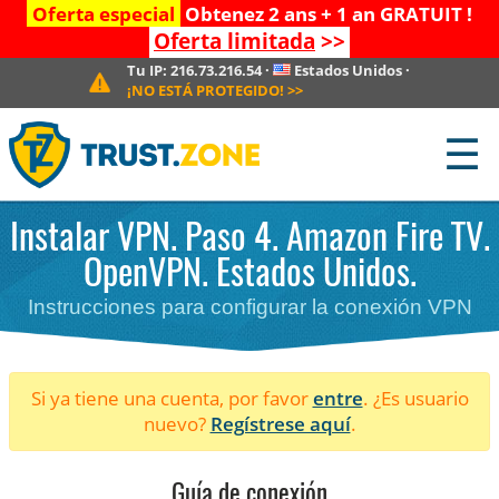
Oferta especial
Obtenez 2 ans + 1 an GRATUIT !
Oferta limitada
>>
Tu IP:
216.73.216.54
·
Estados Unidos
·
¡NO ESTÁ PROTEGIDO!
>>
☰
Instalar VPN. Paso 4. Amazon Fire TV.
OpenVPN. Estados Unidos.
Instrucciones para configurar la conexión VPN
Si ya tiene una cuenta, por favor
entre
. ¿Es usuario
nuevo?
Regístrese aquí
.
Guía de conexión