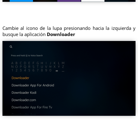
Cambie al icono de la lupa presionando hacia la izquierda y
busque la aplicación
Downloader