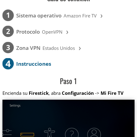
›
1
Sistema operativo
Amazon Fire TV
›
2
Protocolo
OpenVPN
›
3
Zona VPN
Estados Unidos
4
Instrucciones
Paso 1
Encienda su
Firestick
, abra
Configuración
->
Mi Fire TV