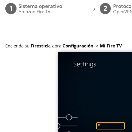
Sistema operativo
Protoco
›
1
2
Amazon Fire TV
OpenVP
Encienda su
Firestick
, abra
Configuración
->
Mi Fire TV