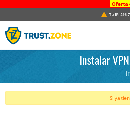
Oferta 
Tu IP:
216.7
Instalar VPN
I
Si ya tie