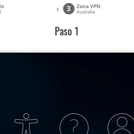
lo
Zona VPN
›
3
N
Australia
Paso 1