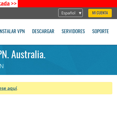
tada
>>
Español
MI CUENTA
INSTALAR VPN
DESCARGAR
SERVIDORES
SOPORTE
N. Australia.
PN
ese aquí
.