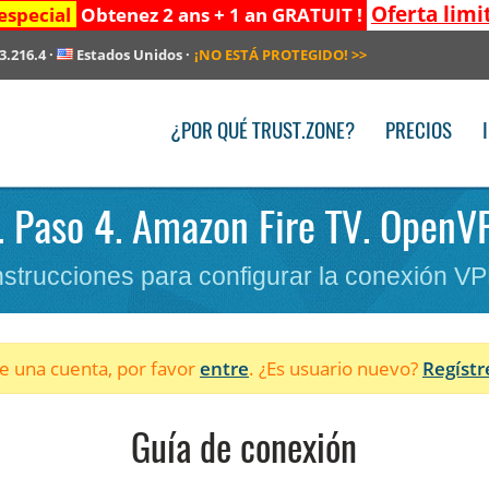
Oferta limi
especial
Obtenez 2 ans + 1 an GRATUIT !
3.216.4
·
Estados Unidos
·
¡NO ESTÁ PROTEGIDO!
>>
¿POR QUÉ TRUST.ZONE?
PRECIOS
. Paso 4. Amazon Fire TV. OpenVP
nstrucciones para configurar la conexión V
ne una cuenta, por favor
entre
. ¿Es usuario nuevo?
Regístr
Guía de conexión