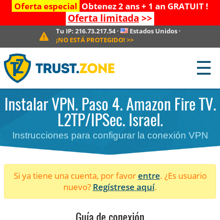
Oferta especial
Obtenez 2 ans + 1 an GRATUIT !
Oferta limitada
>>
Tu IP:
216.73.217.54
·
Estados Unidos
·
¡NO ESTÁ PROTEGIDO!
>>
☰
Instalar VPN. Paso 4. Amazon Fire TV.
L2TP/IPSec. Israel.
Instrucciones para configurar la conexión VPN
Si ya tiene una cuenta, por favor
entre
. ¿Es usuario
nuevo?
Regístrese aquí
.
Guía de conexión