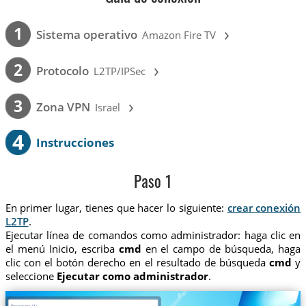
›
1
Sistema operativo
Amazon Fire TV
›
2
Protocolo
L2TP/IPSec
›
3
Zona VPN
Israel
4
Instrucciones
Paso 1
En primer lugar, tienes que hacer lo siguiente:
crear conexión
L2TP
.
Ejecutar línea de comandos como administrador: haga clic en
el menú Inicio, escriba
cmd
en el campo de búsqueda, haga
clic con el botón derecho en el resultado de búsqueda
cmd
y
seleccione
Ejecutar como administrador
.