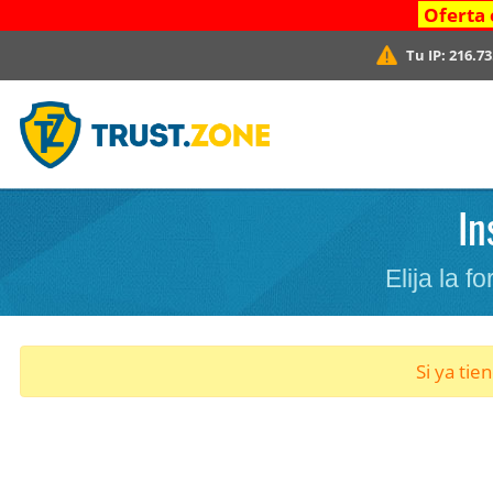
Oferta 
Tu IP:
216.73
In
Elija la 
Si ya tie