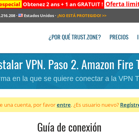
Oferta limi
especial
Obtenez 2 ans + 1 an GRATUIT !
.216.208
·
Estados Unidos
·
¡NO ESTÁ PROTEGIDO!
>>
¿POR QUÉ TRUST.ZONE?
PRECIOS
stalar VPN. Paso 2. Amazon Fire 
forma en la que se quiere conectar a la VPN 
ne una cuenta, por favor
entre
. ¿Es usuario nuevo?
Regístr
Guía de conexión