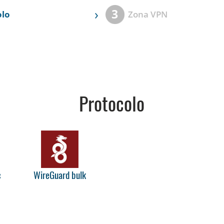
›
3
olo
Zona VPN
Protocolo
c
WireGuard bulk