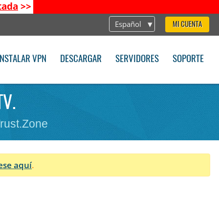
tada
>>
Español
MI CUENTA
INSTALAR VPN
DESCARGAR
SERVIDORES
SOPORTE
TV.
Trust.Zone
ese aquí
.