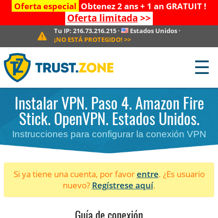
Oferta especial
Obtenez 2 ans + 1 an GRATUIT !
Oferta limitada
>>
Tu IP:
216.73.216.215
·
Estados Unidos
·
¡NO ESTÁ PROTEGIDO!
>>
☰
Instalar VPN. Paso 4. Amazon Fire
Stick. OpenVPN. Estados Unidos.
Instrucciones para configurar la conexión VPN
Si ya tiene una cuenta, por favor
entre
. ¿Es usuario
nuevo?
Regístrese aquí
.
Guía de conexión