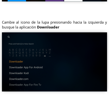
Cambie al icono de la lupa presionando hacia la izquierda y
busque la aplicación
Downloader