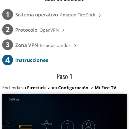
›
1
Sistema operativo
Amazon Fire Stick
›
2
Protocolo
OpenVPN
›
3
Zona VPN
Estados Unidos
4
Instrucciones
Paso 1
Encienda su
Firestick
, abra
Configuración
->
Mi Fire TV