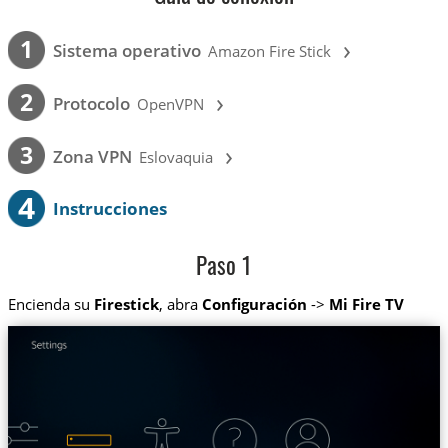
›
1
Sistema operativo
Amazon Fire Stick
›
2
Protocolo
OpenVPN
›
3
Zona VPN
Eslovaquia
4
Instrucciones
Paso 1
Encienda su
Firestick
, abra
Configuración
->
Mi Fire TV