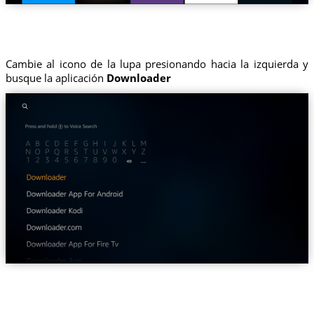
Cambie al icono de la lupa presionando hacia la izquierda y
busque la aplicación
Downloader