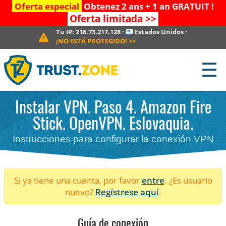
Oferta especial
Obtenez 2 ans + 1 an GRATUIT !
Oferta limitada
>>
Tu IP:
216.73.217.128
·
Estados Unidos
·
¡NO ESTÁ PROTEGIDO!
>>
☰
Instalar VPN. Paso 4. Amazon Fire
Stick. OpenVPN. Eslovaquia.
Instrucciones para configurar la conexión VPN
Si ya tiene una cuenta, por favor
entre
. ¿Es usuario
nuevo?
Regístrese aquí
.
Guía de conexión