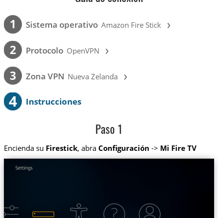
›
1
Sistema operativo
Amazon Fire Stick
›
2
Protocolo
OpenVPN
›
3
Zona VPN
Nueva Zelanda
4
Instrucciones
Paso 1
Encienda su
Firestick
, abra
Configuración
->
Mi Fire TV