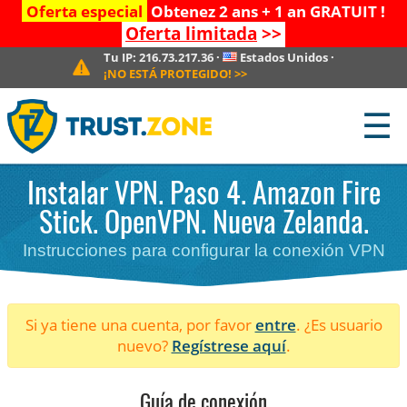
Oferta especial
Obtenez 2 ans + 1 an GRATUIT !
Oferta limitada
>>
Tu IP:
216.73.217.36
·
Estados Unidos
·
¡NO ESTÁ PROTEGIDO!
>>
☰
Instalar VPN. Paso 4. Amazon Fire
Stick. OpenVPN. Nueva Zelanda.
Instrucciones para configurar la conexión VPN
Si ya tiene una cuenta, por favor
entre
. ¿Es usuario
nuevo?
Regístrese aquí
.
Guía de conexión