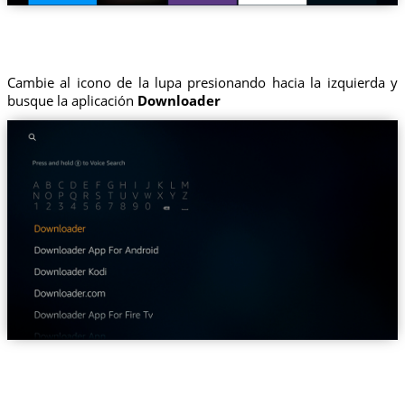
Cambie al icono de la lupa presionando hacia la izquierda y
busque la aplicación
Downloader