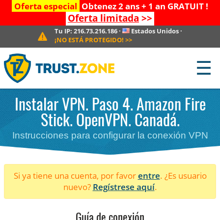
Oferta especial
Obtenez 2 ans + 1 an GRATUIT !
Oferta limitada
>>
Tu IP:
216.73.216.186
·
Estados Unidos
·
¡NO ESTÁ PROTEGIDO!
>>
☰
Instalar VPN. Paso 4. Amazon Fire
Stick. OpenVPN. Canadá.
Instrucciones para configurar la conexión VPN
Si ya tiene una cuenta, por favor
entre
. ¿Es usuario
nuevo?
Regístrese aquí
.
Guía de conexión