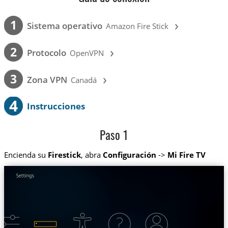
›
1
Sistema operativo
Amazon Fire Stick
›
2
Protocolo
OpenVPN
›
3
Zona VPN
Canadá
4
Instrucciones
Paso 1
Encienda su
Firestick
, abra
Configuración
->
Mi Fire TV