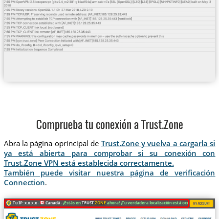
Comprueba tu conexión a Trust.Zone
Abra la página oprincipal de
Trust.Zone y vuelva a cargarla si
ya está abierta para comprobar si su conexión con
Trust.Zone VPN está establecida correctamente.
También puede visitar nuestra página de verificación
Connection
.
Tu IP: x.x.x.x ·
Canadá ·
¡Estás en
TRUST
.ZONE
ahora! ¡Tu verdadera localización está oculta!