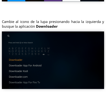
Cambie al icono de la lupa presionando hacia la izquierda y
busque la aplicación
Downloader