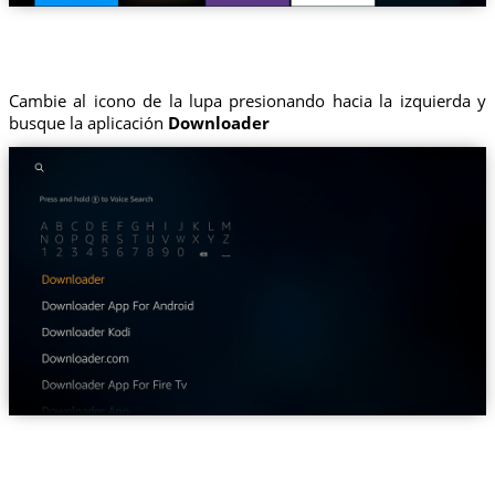
Cambie al icono de la lupa presionando hacia la izquierda y
busque la aplicación
Downloader