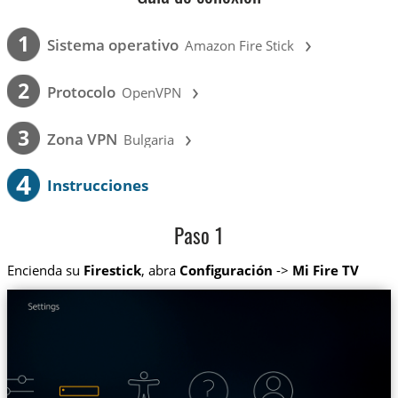
›
1
Sistema operativo
Amazon Fire Stick
›
2
Protocolo
OpenVPN
›
3
Zona VPN
Bulgaria
4
Instrucciones
Paso 1
Encienda su
Firestick
, abra
Configuración
->
Mi Fire TV