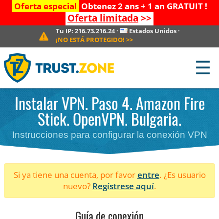
Oferta especial
Obtenez 2 ans + 1 an GRATUIT !
Oferta limitada
>>
Tu IP:
216.73.216.24
·
Estados Unidos
·
¡NO ESTÁ PROTEGIDO!
>>
☰
Instalar VPN. Paso 4. Amazon Fire
Stick. OpenVPN. Bulgaria.
Instrucciones para configurar la conexión VPN
Si ya tiene una cuenta, por favor
entre
. ¿Es usuario
nuevo?
Regístrese aquí
.
Guía de conexión