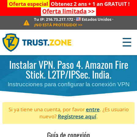
Oferta especial
Obtenez 2 ans + 1 an GRATUIT !
Oferta limitada
>>
Tu IP:
216.73.217.172
·
Estados Unidos
·
¡NO ESTÁ PROTEGIDO!
>>
☰
Instalar VPN. Paso 4. Amazon Fire
Stick. L2TP/IPSec. India.
Instrucciones para configurar la conexión VPN
Si ya tiene una cuenta, por favor
entre
. ¿Es usuario
nuevo?
Regístrese aquí
.
Guía de conexión