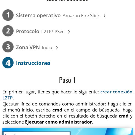
›
1
Sistema operativo
Amazon Fire Stick
›
2
Protocolo
L2TP/IPSec
›
3
Zona VPN
India
4
Instrucciones
Paso 1
En primer lugar, tienes que hacer lo siguiente:
crear conexión
L2TP
.
Ejecutar línea de comandos como administrador: haga clic en
el menú Inicio, escriba
cmd
en el campo de búsqueda, haga
clic con el botón derecho en el resultado de búsqueda
cmd
y
seleccione
Ejecutar como administrador
.