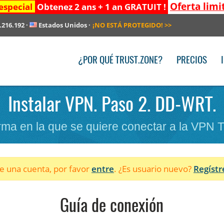
Oferta limi
especial
Obtenez 2 ans + 1 an GRATUIT !
.216.192
·
Estados Unidos
·
¡NO ESTÁ PROTEGIDO!
>>
¿POR QUÉ TRUST.ZONE?
PRECIOS
Instalar VPN. Paso 2. DD-WRT.
forma en la que se quiere conectar a la VPN 
ne una cuenta, por favor
entre
. ¿Es usuario nuevo?
Regístr
Guía de conexión