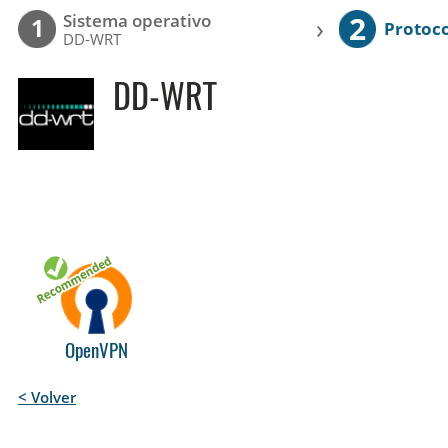
2
Sistema operativo
›
1
Protoc
DD-WRT
DD-WRT
OpenVPN
< Volver