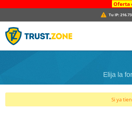
Oferta 
Tu IP:
216.73
Elija la 
Si ya tie