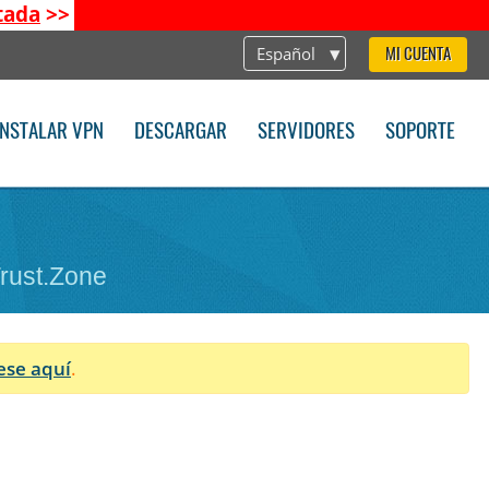
tada
>>
Español
MI CUENTA
INSTALAR VPN
DESCARGAR
SERVIDORES
SOPORTE
Trust.Zone
ese aquí
.