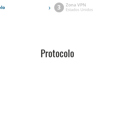
Zona VPN
›
3
olo
Estados Unidos
Protocolo