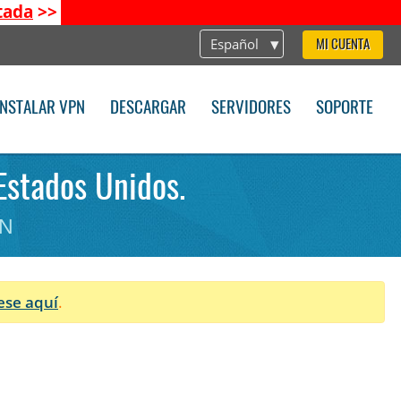
tada
>>
Español
MI CUENTA
INSTALAR VPN
DESCARGAR
SERVIDORES
SOPORTE
Estados Unidos.
PN
ese aquí
.