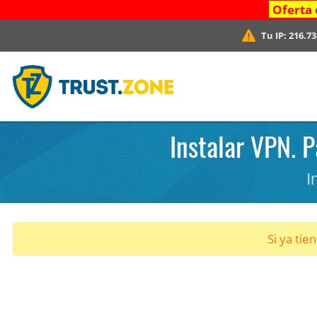
Oferta 
Tu IP:
216.73
Instalar VPN. 
I
Si ya tie