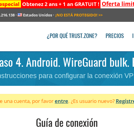
Oferta limi
especial
Obtenez 2 ans + 1 an GRATUIT !
.216.138
·
Estados Unidos
·
¡NO ESTÁ PROTEGIDO!
>>
¿POR QUÉ TRUST.ZONE?
PRECIOS
Paso 4. Android. WireGuard bulk. 
nstrucciones para configurar la conexión V
ne una cuenta, por favor
entre
. ¿Es usuario nuevo?
Regístr
Guía de conexión