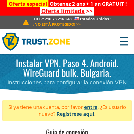
Oferta especial
Obtenez 2 ans + 1 an GRATUIT !
Oferta limitada
>>
Tu IP:
216.73.216.248
·
Estados Unidos
·
¡NO ESTÁ PROTEGIDO!
>>
☰
Instalar VPN. Paso 4. Android.
WireGuard bulk. Bulgaria.
Instrucciones para configurar la conexión VPN
Si ya tiene una cuenta, por favor
entre
. ¿Es usuario
nuevo?
Regístrese aquí
.
Guía de conexión