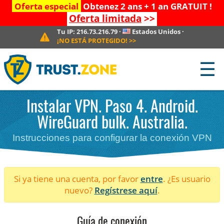
Oferta especial
Obtenez 2 ans + 1 an GRATUIT !
Oferta limitada
>>
Tu IP:
216.73.216.79
·
Estados Unidos
·
¡NO ESTÁ PROTEGIDO!
>>
☰
Instalar VPN. Paso 4. Android.
WireGuard bulk. Australia.
Instrucciones para configurar la conexión VPN
Si ya tiene una cuenta, por favor
entre
. ¿Es usuario
nuevo?
Regístrese aquí
.
Guía de conexión