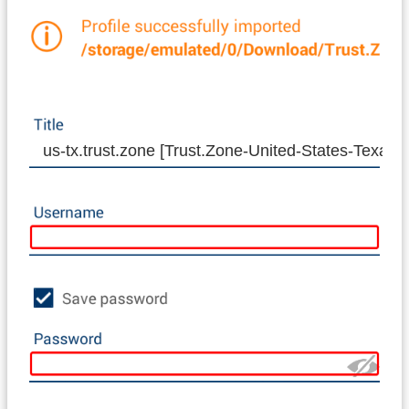
us-tx.trust.zone [Trust.Zone-United-States-Texas]