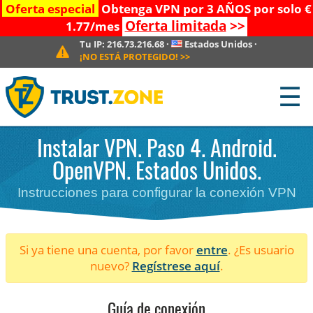
Oferta especial
Obtenga VPN por 3 AÑOS por solo €
Oferta limitada
>>
1.77/mes
Tu IP:
216.73.216.68
·
Estados Unidos
·
¡NO ESTÁ PROTEGIDO!
>>
☰
Instalar VPN. Paso 4. Android.
OpenVPN. Estados Unidos.
Instrucciones para configurar la conexión VPN
Si ya tiene una cuenta, por favor
entre
. ¿Es usuario
nuevo?
Regístrese aquí
.
Guía de conexión