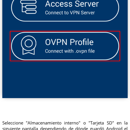
Seleccione "Almacenamiento interno" o "Tarjeta SD" en la
siguiente pantalla dependiendo de dónde guardó Android el