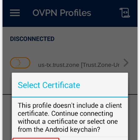
us-tx.trust.zone [Trust.Zone-United-S