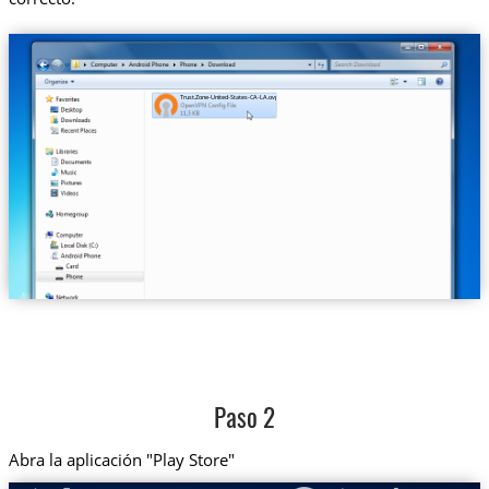
Trust.Zone-United-States-CA-LA.ovpn
Paso 2
Abra la aplicación "Play Store"