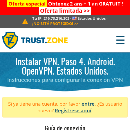
Oferta especial
Obtenez 2 ans + 1 an GRATUIT !
Oferta limitada
>>
Tu IP:
216.73.216.202
·
Estados Unidos
·
¡NO ESTÁ PROTEGIDO!
>>
☰
Instalar VPN. Paso 4. Android.
OpenVPN. Estados Unidos.
Instrucciones para configurar la conexión VPN
Si ya tiene una cuenta, por favor
entre
. ¿Es usuario
nuevo?
Regístrese aquí
.
Guía de conexión