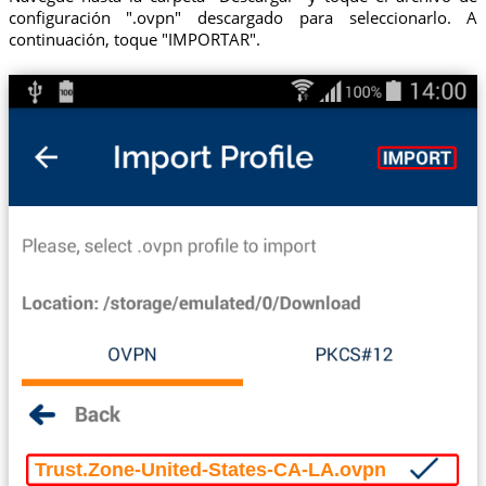
configuración ".ovpn" descargado para seleccionarlo. A
continuación, toque "IMPORTAR".
Trust.Zone-United-States-CA-LA.ovpn