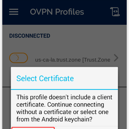
us-ca-la.trust.zone [Trust.Zone-Unite