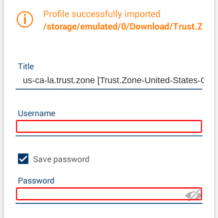
us-ca-la.trust.zone [Trust.Zone-United-States-CA-