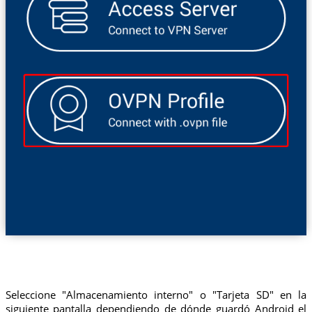
Seleccione "Almacenamiento interno" o "Tarjeta SD" en la
siguiente pantalla dependiendo de dónde guardó Android el