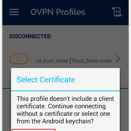
us.trust.zone [Trust.Zone-United-State