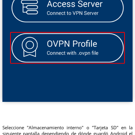
Seleccione "Almacenamiento interno" o "Tarjeta SD" en la
siguiente pantalla dependiendo de dónde guardó Android el