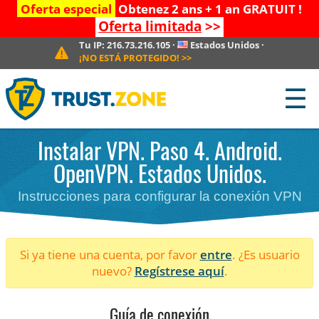
Oferta especial
Obtenez 2 ans + 1 an GRATUIT !
Oferta limitada
>>
Tu IP:
216.73.216.105
·
Estados Unidos
·
¡NO ESTÁ PROTEGIDO!
>>
☰
Instalar VPN. Paso 4. Android.
OpenVPN. Estados Unidos.
Instrucciones para configurar la conexión VPN
Si ya tiene una cuenta, por favor
entre
. ¿Es usuario
nuevo?
Regístrese aquí
.
Guía de conexión