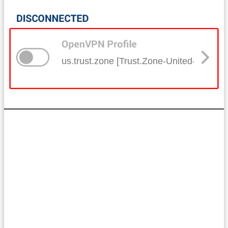
us.trust.zone [Trust.Zone-United-States]