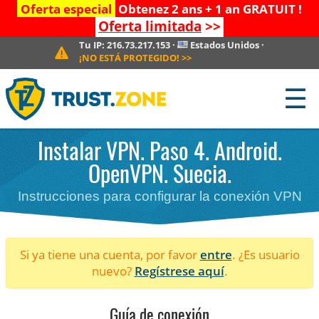
Oferta especial
Obtenez 2 ans + 1 an GRATUIT !
Oferta limitada
>>
Tu IP:
216.73.217.153
·
Estados Unidos
·
¡NO ESTÁ PROTEGIDO!
>>
☰
Instalar VPN. Paso 4. Android.
OpenVPN. Suecia.
Instrucciones para configurar la conexión VPN
Si ya tiene una cuenta, por favor
entre
. ¿Es usuario
nuevo?
Regístrese aquí
.
Guía de conexión