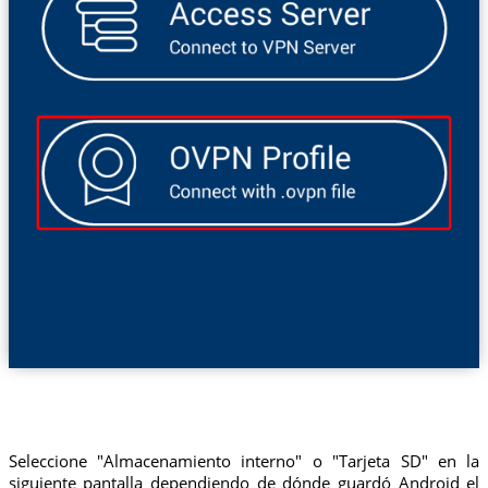
Seleccione "Almacenamiento interno" o "Tarjeta SD" en la
siguiente pantalla dependiendo de dónde guardó Android el