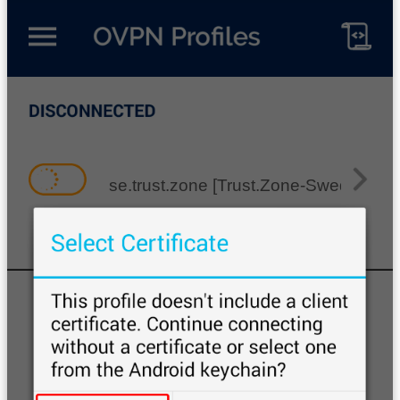
se.trust.zone [Trust.Zone-Sweden]