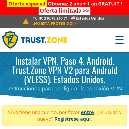
Oferta especial
Obtenez 2 ans + 1 an GRATUIT !
Oferta limitada
>>
Tu IP:
216.73.216.71
·
Estados Unidos
·
¡NO ESTÁ PROTEGIDO!
>>
☰
Instalar VPN. Paso 4. Android.
Trust.Zone VPN V2 para Android
(VLESS). Estados Unidos.
Instrucciones para configurar la conexión VPN
Si ya tiene una cuenta, por favor
entre
. ¿Es usuario
nuevo?
Regístrese aquí
.