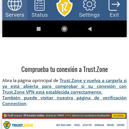
Comprueba tu conexión a Trust.Zone
Abra la página oprincipal de
Trust.Zone y vuelva a cargarla si
ya está abierta para comprobar si su conexión con
Trust.Zone VPN está establecida correctamente.
También puede visitar nuestra página de verificación
Connection
.
Tu IP: x.x.x.x ·
Estados Unidos ·
¡Estás en
TRUST
.ZONE
ahora! ¡Tu verdadera localización está oculta!