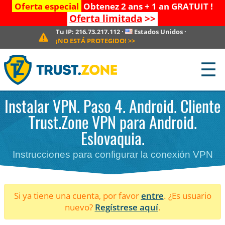
Oferta especial
Obtenez 2 ans + 1 an GRATUIT !
Oferta limitada
>>
Tu IP:
216.73.217.112
·
Estados Unidos
·
¡NO ESTÁ PROTEGIDO!
>>
☰
Instalar VPN. Paso 4. Android. Cliente
Trust.Zone VPN para Android.
Eslovaquia.
Instrucciones para configurar la conexión VPN
Si ya tiene una cuenta, por favor
entre
. ¿Es usuario
nuevo?
Regístrese aquí
.