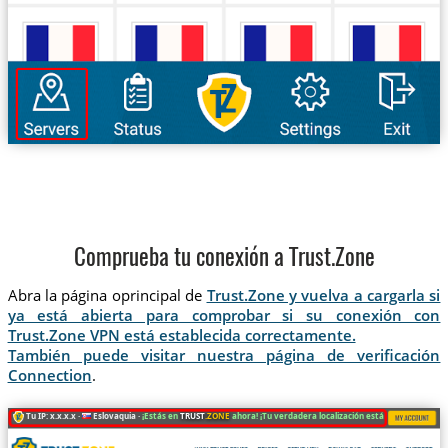
Comprueba tu conexión a Trust.Zone
Abra la página oprincipal de
Trust.Zone y vuelva a cargarla si
ya está abierta para comprobar si su conexión con
Trust.Zone VPN está establecida correctamente.
También puede visitar nuestra página de verificación
Connection
.
Tu IP: x.x.x.x ·
Eslovaquia ·
¡Estás en
TRUST
.ZONE
ahora! ¡Tu verdadera localización está oculta!