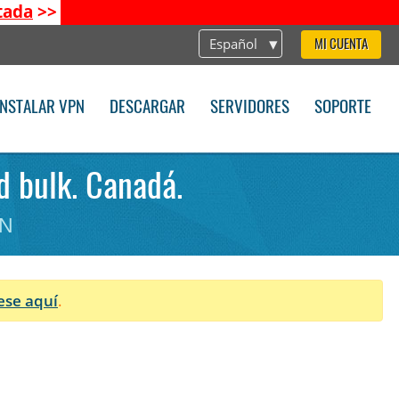
tada
>>
Español
MI CUENTA
INSTALAR VPN
DESCARGAR
SERVIDORES
SOPORTE
d bulk. Canadá.
PN
ese aquí
.