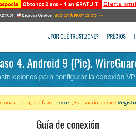
Oferta limi
especial
Obtenez 2 ans + 1 an GRATUIT !
3.217.51
·
Estados Unidos
·
¡NO ESTÁ PROTEGIDO!
>>
¿POR QUÉ TRUST.ZONE?
PRECIOS
Paso 4. Android 9 (Pie). WireGuar
nstrucciones para configurar la conexión V
ne una cuenta, por favor
entre
. ¿Es usuario nuevo?
Regístr
Guía de conexión