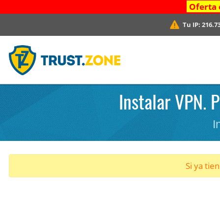
Oferta 
Tu IP:
216.7
Instalar VPN. 
I
Si ya tie