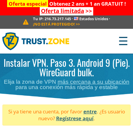
Oferta especial
Obtenez 2 ans + 1 an GRATUIT !
Oferta limitada
>>
Tu IP:
216.73.217.145
·
Estados Unidos
·
¡NO ESTÁ PROTEGIDO!
>>
☰
Instalar VPN. Paso 3. Android 9 (Pie).
WireGuard bulk.
Elija la zona de VPN
más cercana a su ubicación
para una conexión más rápida y estable
Si ya tiene una cuenta, por favor
entre
. ¿Es usuario
nuevo?
Regístrese aquí
.