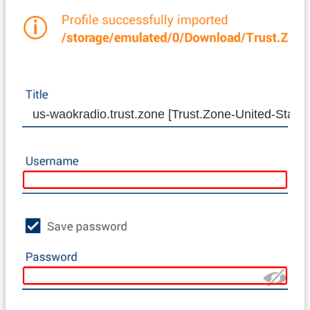
us-waokradio.trust.zone [Trust.Zone-United-St