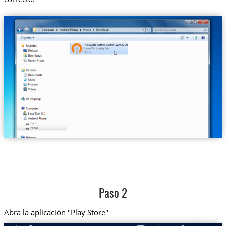
Trust.Zone-United-States-WAOKRADIO.ovpn
Paso 2
Abra la aplicación "Play Store"