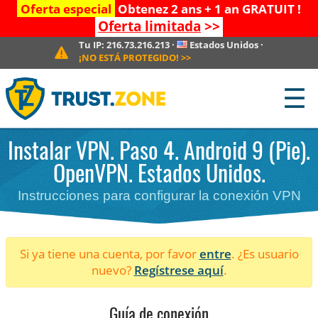
Oferta especial
Obtenez 2 ans + 1 an GRATUIT !
Oferta limitada
>>
Tu IP:
216.73.216.213
·
Estados Unidos
·
¡NO ESTÁ PROTEGIDO!
>>
☰
Instalar VPN. Paso 4. Android 9 (Pie).
OpenVPN. Estados Unidos.
Instrucciones para configurar la conexión VPN
Si ya tiene una cuenta, por favor
entre
. ¿Es usuario
nuevo?
Regístrese aquí
.
Guía de conexión