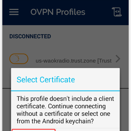
us-waokradio.trust.zone [Trust.Zon