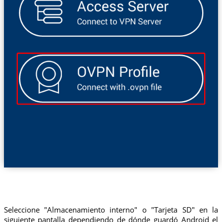
Seleccione "Almacenamiento interno" o "Tarjeta SD" en la
siguiente pantalla dependiendo de dónde guardó Android el