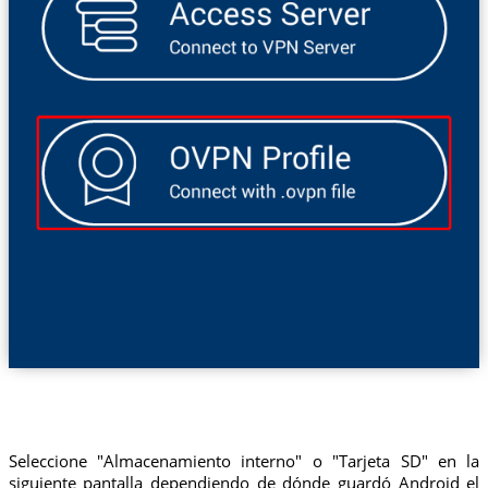
Seleccione "Almacenamiento interno" o "Tarjeta SD" en la
siguiente pantalla dependiendo de dónde guardó Android el