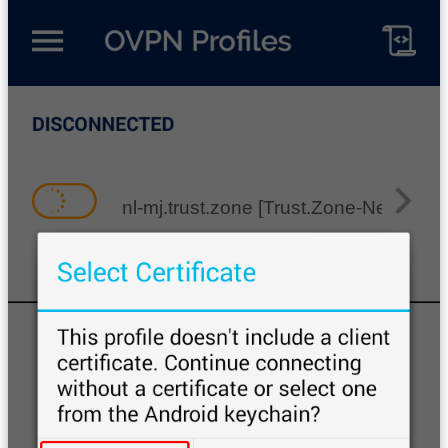
nl-mj.trust.zone [Trust.Zone-Netherla