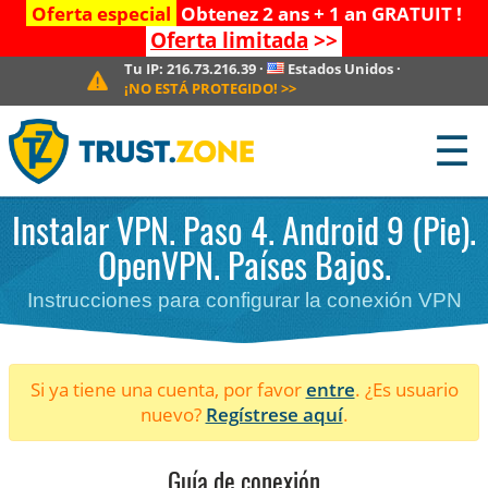
Oferta especial
Obtenez 2 ans + 1 an GRATUIT !
Oferta limitada
>>
Tu IP:
216.73.216.39
·
Estados Unidos
·
¡NO ESTÁ PROTEGIDO!
>>
☰
Instalar VPN. Paso 4. Android 9 (Pie).
OpenVPN. Países Bajos.
Instrucciones para configurar la conexión VPN
Si ya tiene una cuenta, por favor
entre
. ¿Es usuario
nuevo?
Regístrese aquí
.
Guía de conexión