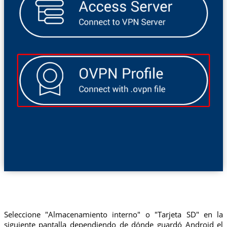
Seleccione "Almacenamiento interno" o "Tarjeta SD" en la
siguiente pantalla dependiendo de dónde guardó Android el