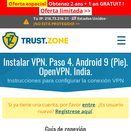
Oferta especial
Obtenez 2 ans + 1 an GRATUIT !
Oferta limitada
>>
Tu IP:
216.73.216.31
·
Estados Unidos
·
¡NO ESTÁ PROTEGIDO!
>>
☰
Instalar VPN. Paso 4. Android 9 (Pie).
OpenVPN. India.
Instrucciones para configurar la conexión VPN
Si ya tiene una cuenta, por favor
entre
. ¿Es usuario
nuevo?
Regístrese aquí
.
Guía de conexión