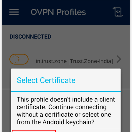
in.trust.zone [Trust.Zone-India]