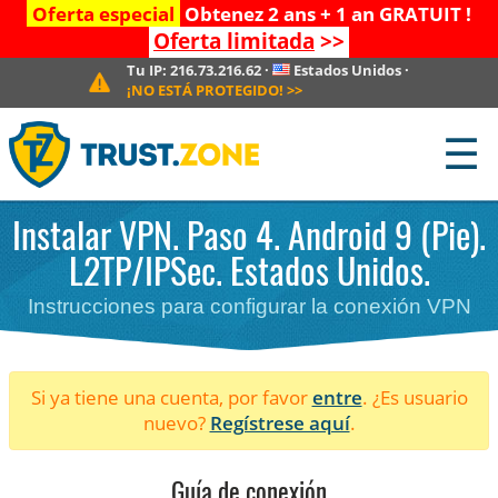
Oferta especial
Obtenez 2 ans + 1 an GRATUIT !
Oferta limitada
>>
Tu IP:
216.73.216.62
·
Estados Unidos
·
¡NO ESTÁ PROTEGIDO!
>>
☰
Instalar VPN. Paso 4. Android 9 (Pie).
L2TP/IPSec. Estados Unidos.
Instrucciones para configurar la conexión VPN
Si ya tiene una cuenta, por favor
entre
. ¿Es usuario
nuevo?
Regístrese aquí
.
Guía de conexión