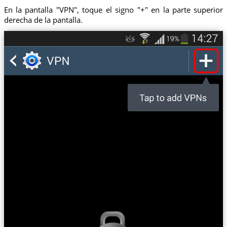
En la pantalla "VPN", toque el signo "+" en la parte superior
derecha de la pantalla.