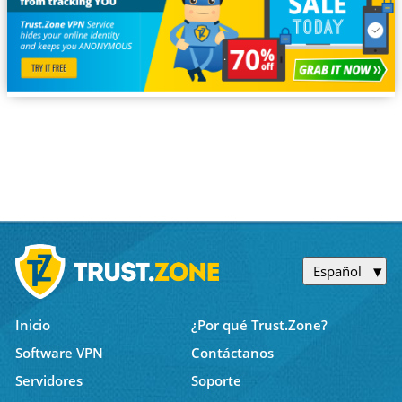
Español
Inicio
¿Por qué Trust.Zone?
Software VPN
Contáctanos
Servidores
Soporte