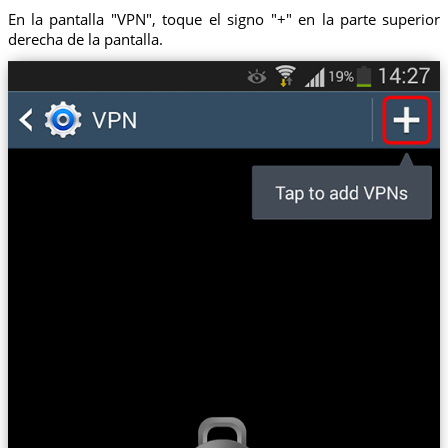
En la pantalla "VPN", toque el signo "+" en la parte superior
derecha de la pantalla.