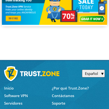
Español
Inicio
¿Por qué Trust.Zone?
Software VPN
Contáctanos
Servidores
Soporte