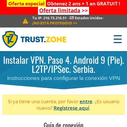
Oferta especial
Obtenez 2 ans + 1 an GRATUIT !
Oferta limitada
>>
Tu IP:
216.73.216.51
·
Estados Unidos
·
¡NO ESTÁ PROTEGIDO!
>>
☰
Instalar VPN. Paso 4. Android 9 (Pie).
L2TP/IPSec. Serbia.
Instrucciones para configurar la conexión VPN
Si ya tiene una cuenta, por favor
entre
. ¿Es usuario
nuevo?
Regístrese aquí
.
Guía de conexión