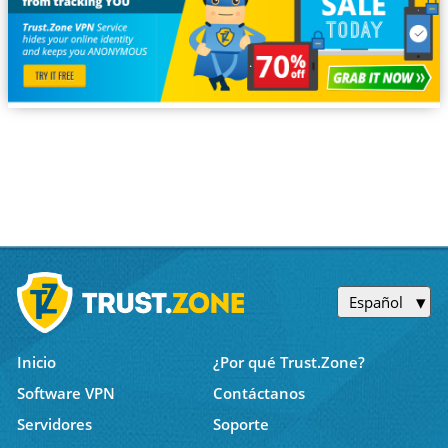
Español
Inicio
¿Por qué Trust.Zone?
Software VPN
Contáctanos
Servidores
Soporte