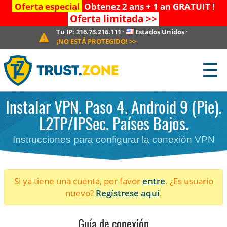
Oferta especial
Obtenez 2 ans + 1 an GRATUIT !
Oferta limitada
>>
Tu IP:
216.73.216.111
·
Estados Unidos
·
¡NO ESTÁ PROTEGIDO!
>>
☰
Instalar VPN. Paso 4. Android 9 (Pie).
L2TP/IPSec. Países Bajos.
Instrucciones para configurar la conexión VPN
Si ya tiene una cuenta, por favor
entre
. ¿Es usuario
nuevo?
Regístrese aquí
.
Guía de conexión