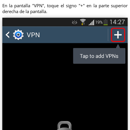
En la pantalla "VPN", toque el signo "+" en la parte superior
derecha de la pantalla.