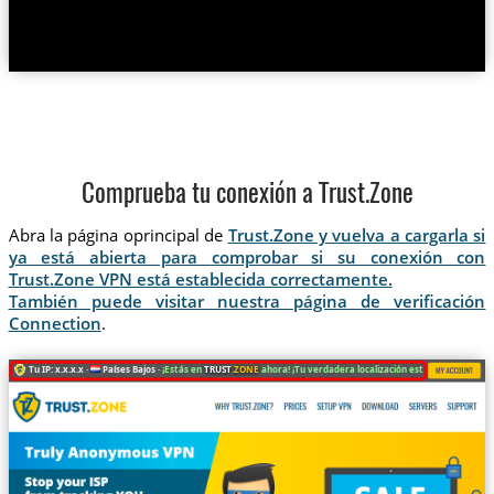
Comprueba tu conexión a Trust.Zone
Abra la página oprincipal de
Trust.Zone y vuelva a cargarla si
ya está abierta para comprobar si su conexión con
Trust.Zone VPN está establecida correctamente.
También puede visitar nuestra página de verificación
Connection
.
Tu IP: x.x.x.x ·
Países Bajos ·
¡Estás en
TRUST
.ZONE
ahora! ¡Tu verdadera localización está oculta!