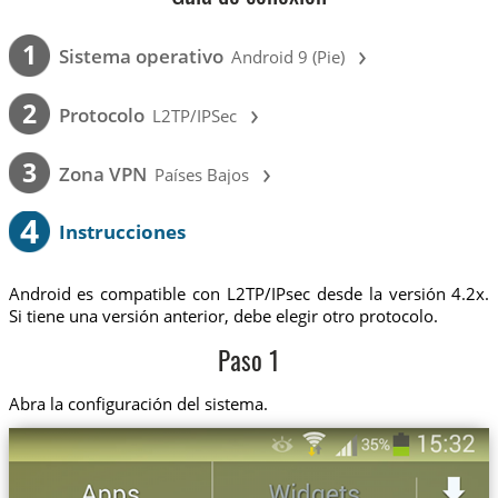
›
1
Sistema operativo
Android 9 (Pie)
›
2
Protocolo
L2TP/IPSec
›
3
Zona VPN
Países Bajos
4
Instrucciones
Android es compatible con L2TP/IPsec desde la versión 4.2x.
Si tiene una versión anterior, debe elegir otro protocolo.
Paso 1
Abra la configuración del sistema.