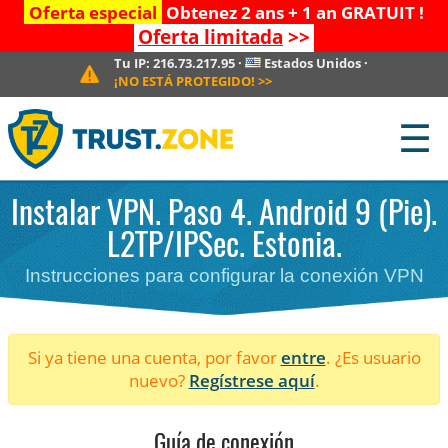
Oferta especial
Obtenez 2 ans + 1 an GRATUIT !
Oferta limitada
>>
Tu IP:
216.73.217.95
·
Estados Unidos
·
¡NO ESTÁ PROTEGIDO!
>>
☰
Instalar VPN. Paso 4. Android 9 (Pie).
L2TP/IPSec. Estonia.
Instrucciones para configurar la conexión VPN
Si ya tiene una cuenta, por favor
entre
. ¿Es usuario
nuevo?
Regístrese aquí
.
Guía de conexión