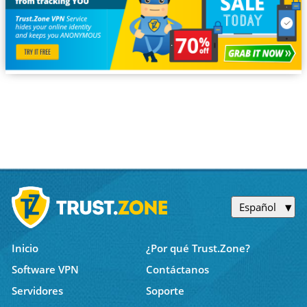
Español
Inicio
¿Por qué Trust.Zone?
Software VPN
Contáctanos
Servidores
Soporte