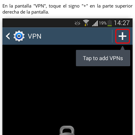
En la pantalla "VPN", toque el signo "+" en la parte superior
derecha de la pantalla.