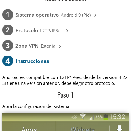
›
1
Sistema operativo
Android 9 (Pie)
›
2
Protocolo
L2TP/IPSec
›
3
Zona VPN
Estonia
4
Instrucciones
Android es compatible con L2TP/IPsec desde la versión 4.2x.
Si tiene una versión anterior, debe elegir otro protocolo.
Paso 1
Abra la configuración del sistema.