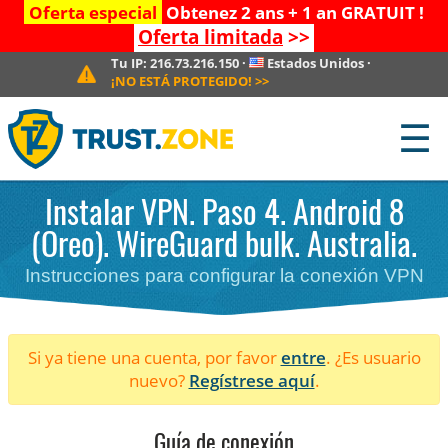
Oferta especial
Obtenez 2 ans + 1 an GRATUIT !
Oferta limitada
>>
Tu IP:
216.73.216.150
·
Estados Unidos
·
¡NO ESTÁ PROTEGIDO!
>>
☰
Instalar VPN. Paso 4. Android 8
(Oreo). WireGuard bulk. Australia.
Instrucciones para configurar la conexión VPN
Si ya tiene una cuenta, por favor
entre
. ¿Es usuario
nuevo?
Regístrese aquí
.
Guía de conexión