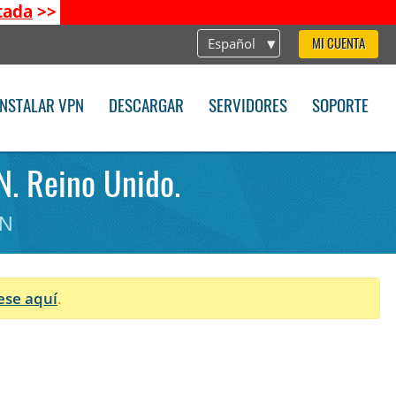
tada
>>
Español
MI CUENTA
INSTALAR VPN
DESCARGAR
SERVIDORES
SOPORTE
N. Reino Unido.
PN
ese aquí
.