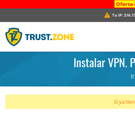
Oferta 
Tu IP:
216.7
Instalar VPN. 
I
Si ya tie