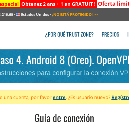
Oferta limi
especial
Obtenez 2 ans + 1 an GRATUIT !
3.216.60
·
Estados Unidos
·
¡NO ESTÁ PROTEGIDO!
>>
¿POR QUÉ TRUST.ZONE?
PRECIOS
Paso 4. Android 8 (Oreo). OpenVP
nstrucciones para configurar la conexión V
ne una cuenta, por favor
entre
. ¿Es usuario nuevo?
Regístr
Guía de conexión