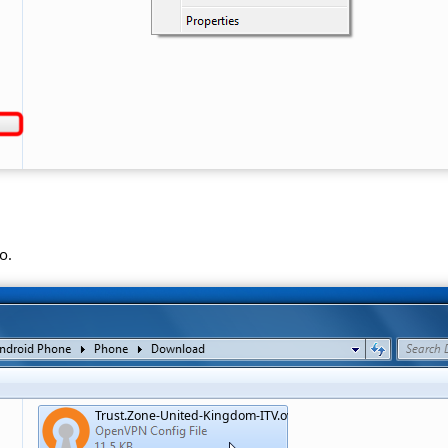
o.
Trust.Zone-United-Kingdom-ITV.ovpn