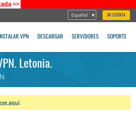
tada
>>
Español
MI CUENTA
INSTALAR VPN
DESCARGAR
SERVIDORES
SOPORTE
VPN. Letonia.
PN
ese aquí
.