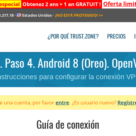
Oferta limi
especial
Obtenez 2 ans + 1 an GRATUIT !
3.217.18
·
Estados Unidos
·
¡NO ESTÁ PROTEGIDO!
>>
¿POR QUÉ TRUST.ZONE?
PRECIOS
. Paso 4. Android 8 (Oreo). Open
nstrucciones para configurar la conexión V
ne una cuenta, por favor
entre
. ¿Es usuario nuevo?
Regístr
Guía de conexión