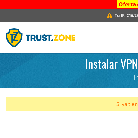
Oferta 
Tu IP:
216.7
Instalar VPN
I
Si ya tie