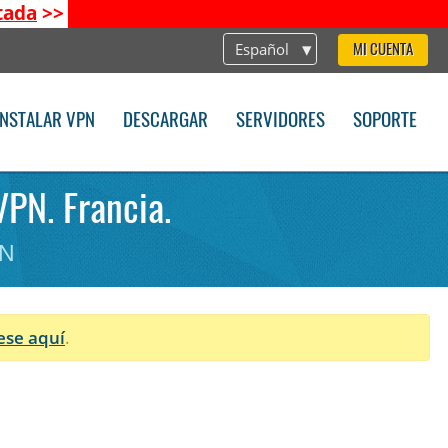
tada
>>
Español
MI CUENTA
INSTALAR VPN
DESCARGAR
SERVIDORES
SOPORTE
VPN. Francia.
PN
ese aquí
.