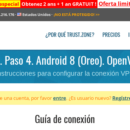
Oferta limi
especial
Obtenez 2 ans + 1 an GRATUIT !
.216.176
·
Estados Unidos
·
¡NO ESTÁ PROTEGIDO!
>>
¿POR QUÉ TRUST.ZONE?
PRECIOS
. Paso 4. Android 8 (Oreo). Open
nstrucciones para configurar la conexión V
ne una cuenta, por favor
entre
. ¿Es usuario nuevo?
Regístr
Guía de conexión