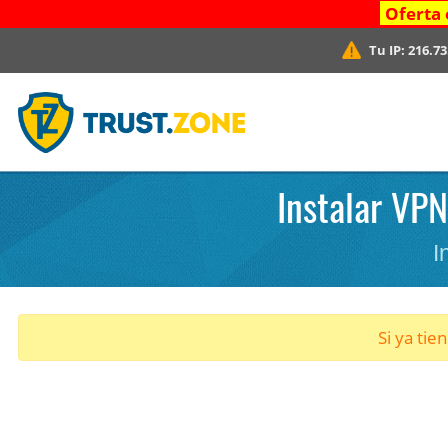
Oferta 
Tu IP:
216.73
Instalar VPN
I
Si ya tie