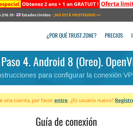
Oferta limi
especial
Obtenez 2 ans + 1 an GRATUIT !
3.216.10
·
Estados Unidos
·
¡NO ESTÁ PROTEGIDO!
>>
¿POR QUÉ TRUST.ZONE?
PRECIOS
 Paso 4. Android 8 (Oreo). OpenV
nstrucciones para configurar la conexión V
ne una cuenta, por favor
entre
. ¿Es usuario nuevo?
Regístr
Guía de conexión