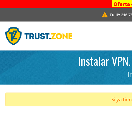
Oferta 
Tu IP:
216.7
Instalar VPN.
I
Si ya tie