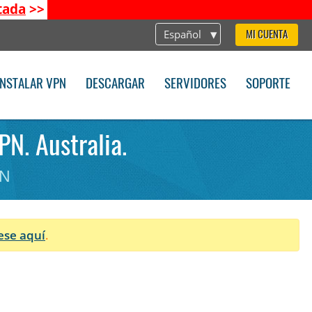
tada
>>
Español
MI CUENTA
INSTALAR VPN
DESCARGAR
SERVIDORES
SOPORTE
PN. Australia.
PN
ese aquí
.