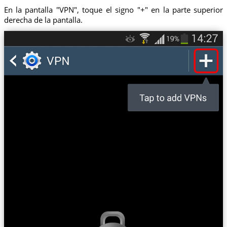
En la pantalla "VPN", toque el signo "+" en la parte superior
derecha de la pantalla.