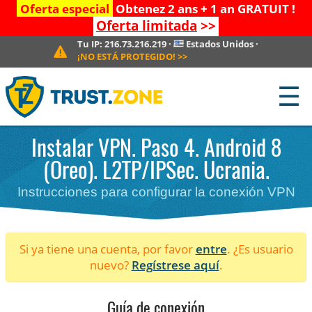
Oferta especial
Obtenez 2 ans + 1 an GRATUIT !
Oferta limitada
>>
Tu IP:
216.73.216.219
·
Estados Unidos
·
¡NO ESTÁ PROTEGIDO!
>>
☰
Instalar VPN. Paso 4. Android 8
(Oreo). L2TP/IPSec. Ucrania.
Instrucciones para configurar la conexión VPN
Si ya tiene una cuenta, por favor
entre
. ¿Es usuario
nuevo?
Regístrese aquí
.
Guía de conexión