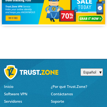
Español
Inicio
¿Por qué Trust.Zone?
Software VPN
Contáctanos
Servidores
Soporte