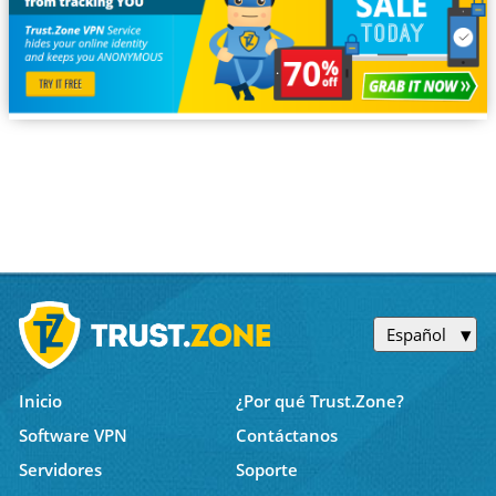
Español
Inicio
¿Por qué Trust.Zone?
Software VPN
Contáctanos
Servidores
Soporte