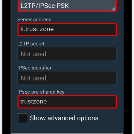
fi.trust.zone
trustzone