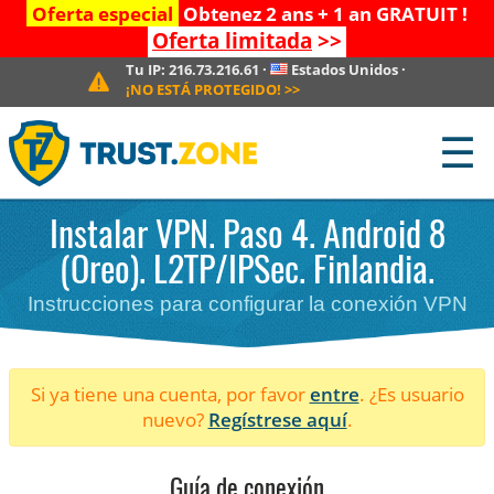
Oferta especial
Obtenez 2 ans + 1 an GRATUIT !
Oferta limitada
>>
Tu IP:
216.73.216.61
·
Estados Unidos
·
¡NO ESTÁ PROTEGIDO!
>>
☰
Instalar VPN. Paso 4. Android 8
(Oreo). L2TP/IPSec. Finlandia.
Instrucciones para configurar la conexión VPN
Si ya tiene una cuenta, por favor
entre
. ¿Es usuario
nuevo?
Regístrese aquí
.
Guía de conexión