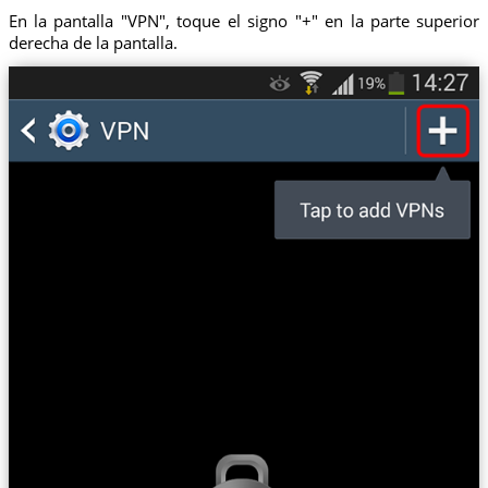
En la pantalla "VPN", toque el signo "+" en la parte superior
derecha de la pantalla.