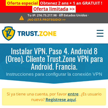
Oferta especial
Obtenez 2 ans + 1 an GRATUIT !
Oferta limitada
>>
Tu IP:
216.73.217.98
·
Estados Unidos
·
¡NO ESTÁ PROTEGIDO!
>>
☰
Instalar VPN. Paso 4. Android 8
(Oreo). Cliente Trust.Zone VPN para
Android. Francia.
Instrucciones para configurar la conexión VPN
Si ya tiene una cuenta, por favor
entre
. ¿Es usuario
nuevo?
Regístrese aquí
.