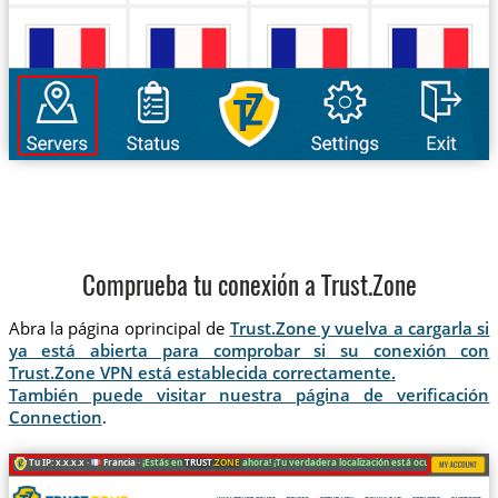
Comprueba tu conexión a Trust.Zone
Abra la página oprincipal de
Trust.Zone y vuelva a cargarla si
ya está abierta para comprobar si su conexión con
Trust.Zone VPN está establecida correctamente.
También puede visitar nuestra página de verificación
Connection
.
Tu IP: x.x.x.x ·
Francia ·
¡Estás en
TRUST
.ZONE
ahora! ¡Tu verdadera localización está oculta!