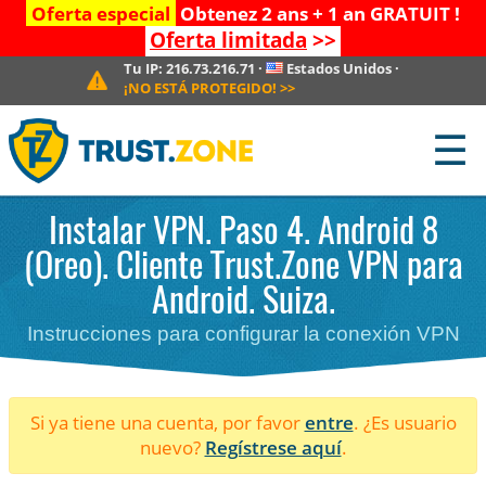
Oferta especial
Obtenez 2 ans + 1 an GRATUIT !
Oferta limitada
>>
Tu IP:
216.73.216.71
·
Estados Unidos
·
¡NO ESTÁ PROTEGIDO!
>>
☰
Instalar VPN. Paso 4. Android 8
(Oreo). Cliente Trust.Zone VPN para
Android. Suiza.
Instrucciones para configurar la conexión VPN
Si ya tiene una cuenta, por favor
entre
. ¿Es usuario
nuevo?
Regístrese aquí
.