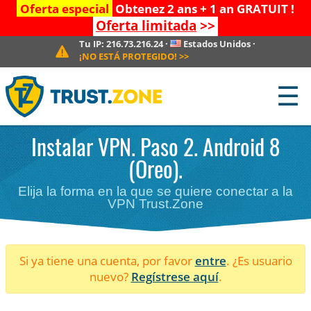
Oferta especial
Obtenez 2 ans + 1 an GRATUIT !
Oferta limitada
>>
Tu IP:
216.73.216.24
·
Estados Unidos
·
¡NO ESTÁ PROTEGIDO!
>>
☰
Instalar VPN. Paso 2. Android 8
(Oreo).
Elija la forma en la que se quiere conectar a la
VPN Trust.Zone
Si ya tiene una cuenta, por favor
entre
. ¿Es usuario
nuevo?
Regístrese aquí
.