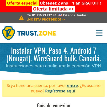
Oferta especial
Obtenez 2 ans + 1 an GRATUIT !
Oferta limitada
>>
Tu IP:
216.73.217.43
·
Estados Unidos
·
¡NO ESTÁ PROTEGIDO!
>>
☰
Instalar VPN. Paso 4. Android 7
(Nougat). WireGuard bulk. Canadá.
Instrucciones para configurar la conexión VPN
Si ya tiene una cuenta, por favor
entre
. ¿Es usuario
nuevo?
Regístrese aquí
.
Guía de conexión